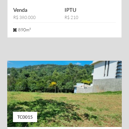
Venda
IPTU
R$ 380.000
R$ 210
890m²
TC0015