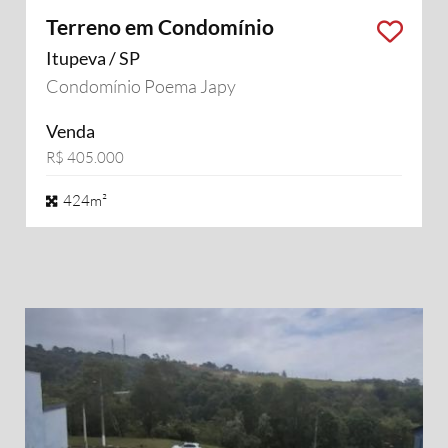
Terreno em Condomínio
Itupeva / SP
Condomínio Poema Japy
Venda
R$ 405.000
424m²