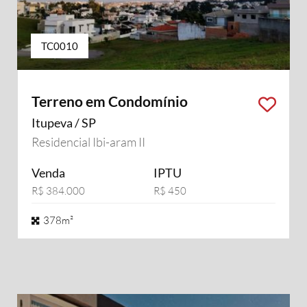
TC0010
Terreno em Condomínio
Itupeva / SP
Residencial Ibi-aram II
Venda
IPTU
R$ 384.000
R$ 450
378m²