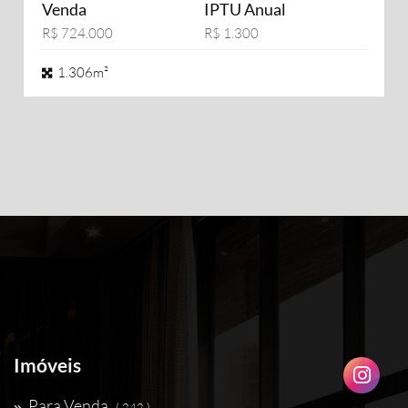
Venda
IPTU Anual
R$ 724.000
R$ 1.300
1.306m²
Imóveis
Para Venda
( 242 )