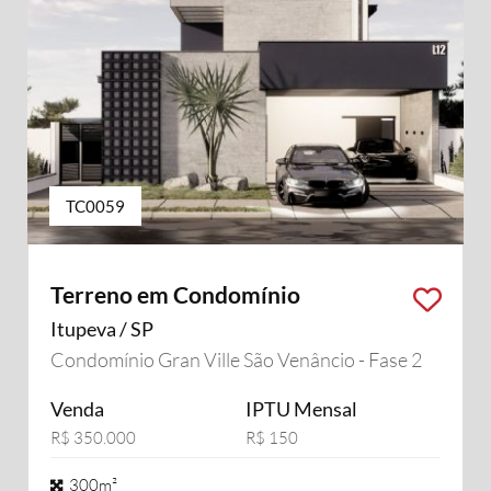
TC0059
Terreno em Condomínio
Itupeva / SP
Condomínio Gran Ville São Venâncio - Fase 2
Venda
IPTU Mensal
R$ 350.000
R$ 150
300m²