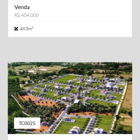
Venda
R$ 404.000
483m²
TC0025