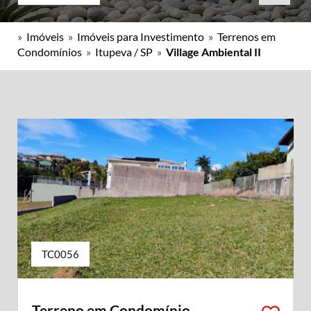
»
Imóveis
»
Imóveis para Investimento
»
Terrenos em
Condomínios
»
Itupeva / SP
»
Village Ambiental II
TC0056
Terreno em Condomínio