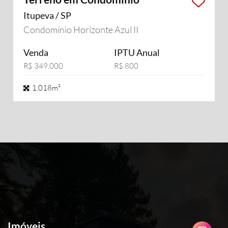
Itupeva / SP
Condomínio Horizonte Azul II
Venda
IPTU Anual
R$ 349.000
R$ 800
1.018m²
Imóveis