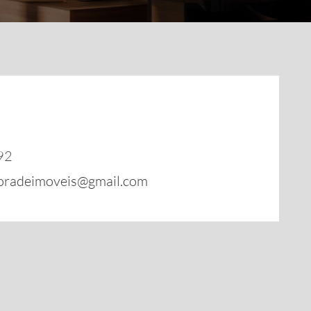
92
toradeimoveis@gmail.com