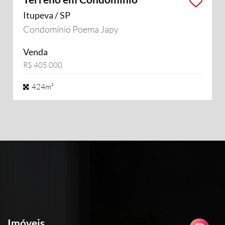
Itupeva / SP
Condomínio Poema Japy
Venda
R$ 405.000
424m²
Imóveis