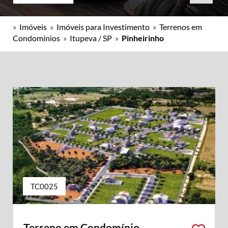
»
Imóveis
»
Imóveis para Investimento
»
Terrenos em
Condomínios
»
Itupeva / SP
»
Pinheirinho
TC0025
Terreno em Condomínio