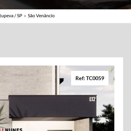
tupeva / SP
»
São Venâncio
Ref: TC0059