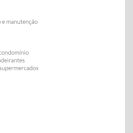
ão e manutenção
 condomínio
ndeirantes
e supermercados