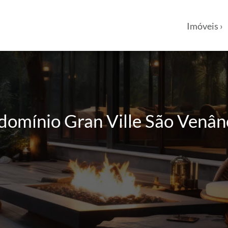
Imóveis ›
omínio Gran Ville São Venânci