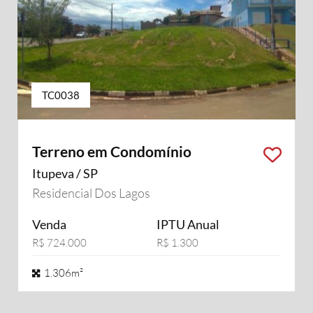
TC0038
Terreno em Condomínio
Itupeva / SP
Residencial Dos Lagos
Venda
IPTU Anual
R$ 724.000
R$ 1.300
1.306m²