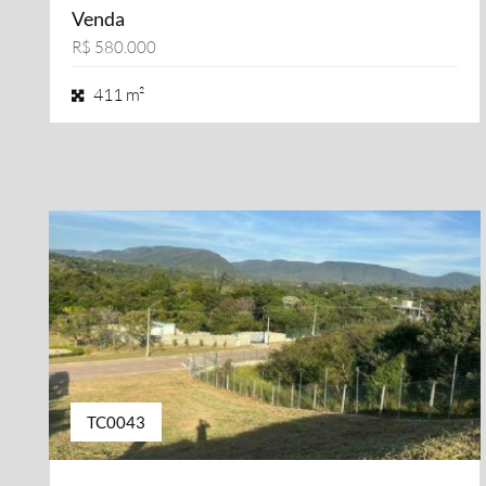
Venda
R$ 580.000
411 m²
TC0043