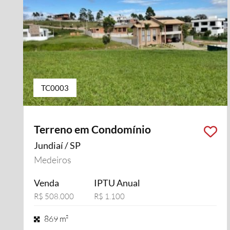
TC0003
Terreno em Condomínio
Jundiaí / SP
Medeiros
Venda
IPTU Anual
R$ 508.000
R$ 1.100
869 m²