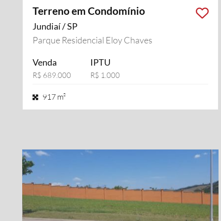
Terreno em Condomínio
Jundiaí / SP
Parque Residencial Eloy Chaves
Venda
IPTU
R$ 689.000
R$ 1.000
917 m²