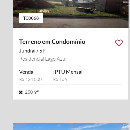
TC0068
Terreno em Condomínio
Jundiaí / SP
Residencial Lago Azul
Venda
IPTU Mensal
R$ 434.000
R$ 106
250 m²