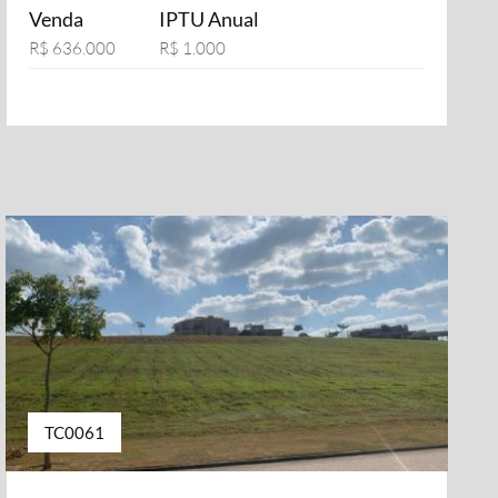
Venda
IPTU Anual
R$ 636.000
R$ 1.000
TC0061