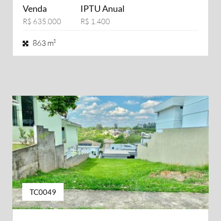
Venda
IPTU Anual
R$ 635.000
R$ 1.400
863 m²
TC0049