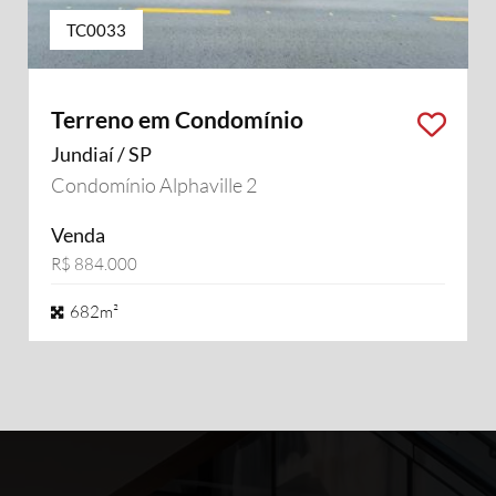
TC0033
Terreno em Condomínio
Jundiaí / SP
Condomínio Alphaville 2
Venda
R$ 884.000
682m²