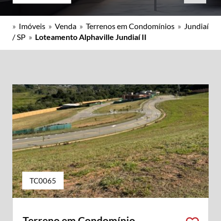
»
Imóveis
»
Venda
»
Terrenos em Condomínios
»
Jundiaí
/ SP
»
Loteamento Alphaville Jundiaí II
TC0065
Terreno em Condomínio