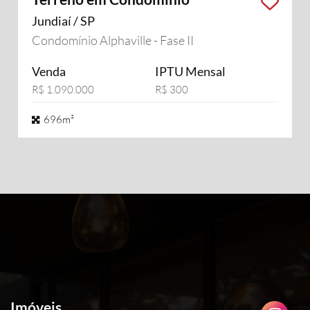
Jundiaí / SP
Condomínio Alphaville - Fase II
Venda
IPTU Mensal
R$ 1.090.000
R$ 300
696m²
Imóveis