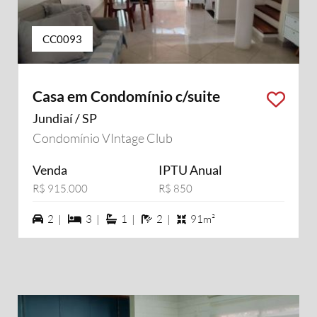
CC0093
Casa em Condomínio c/suite
Jundiaí / SP
Condomínio VIntage Club
Venda
IPTU Anual
R$ 915.000
R$ 850
2 vagas na garagem
3 dormiórios
1 suítes
2 banheiros
2 |
3 |
1 |
2 |
91m²