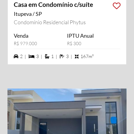
Casa em Condomínio c/suíte
Itupeva / SP
Condomínio Residencial Phytus
Venda
IPTU Anual
R$ 979.000
R$ 300
2 vagas na garagem
3 dormiórios
1 suítes
3 banheiros
2 |
3 |
1 |
3 |
167m²