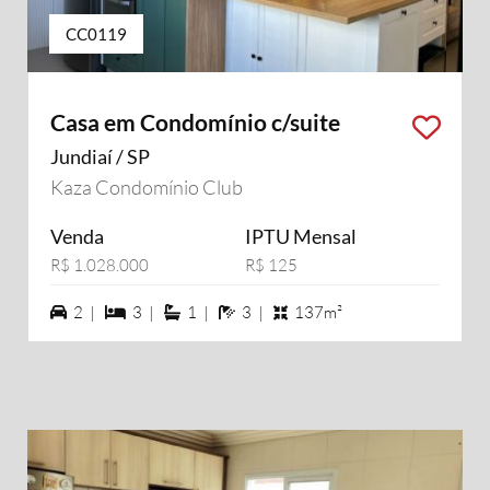
CC0119
Casa em Condomínio c/suite
Jundiaí / SP
Kaza Condomínio Club
Venda
IPTU Mensal
R$ 1.028.000
R$ 125
2 vagas na garagem
3 dormiórios
1 suítes
3 banheiros
2 |
3 |
1 |
3 |
137m²