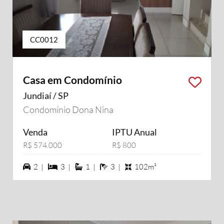
CC0012
Casa em Condomínio
Jundiaí / SP
Condomínio Dona Nina
Venda
IPTU Anual
R$ 574.000
R$ 800
2 vagas na garagem
3 dormiórios
1 suítes
3 banheiros
2 |
3 |
1 |
3 |
102m²