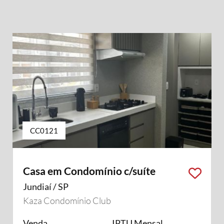
CC0121
Casa em Condomínio c/suíte
Jundiaí / SP
Kaza Condomínio Club
Venda
IPTU Mensal