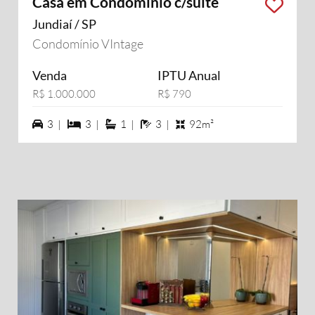
Casa em Condomínio c/suite
Jundiaí / SP
Condomínio VIntage
Venda
IPTU Anual
R$ 1.000.000
R$ 790
3 vagas na garagem
3 dormiórios
1 suítes
3 banheiros
3 |
3 |
1 |
3 |
92m²