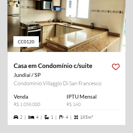
CC0120
Casa em Condomínio c/suite
Jundiaí / SP
Condomínio Villaggio Di San Francesco
Venda
IPTU Mensal
R$ 1.058.000
R$ 160
2 vagas na garagem
4 dormiórios
1 suítes
4 banheiros
2 |
4 |
1 |
4 |
185m²