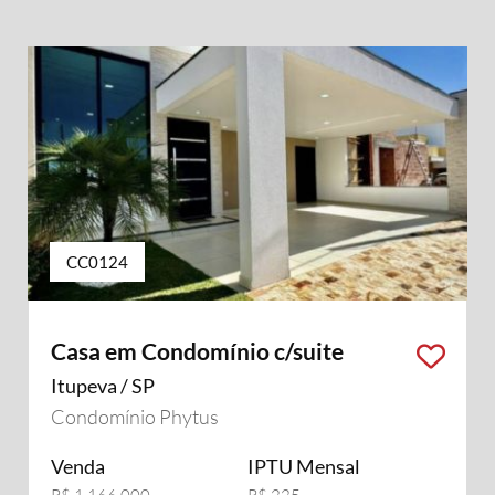
CC0124
Casa em Condomínio c/suite
Itupeva / SP
Condomínio Phytus
Venda
IPTU Mensal