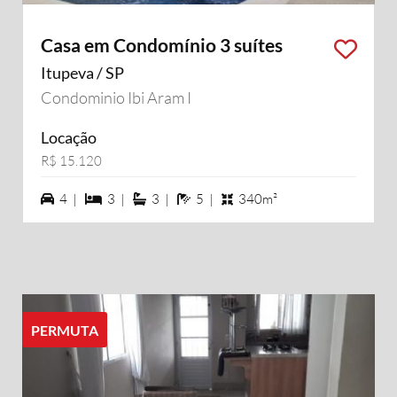
Casa em Condomínio 3 suítes
Itupeva / SP
Condominio Ibi Aram I
Locação
R$ 15.120
4 vagas na garagem
3 dormiórios
3 suítes
5 banheiros
4 |
3 |
3 |
5 |
340m²
PERMUTA