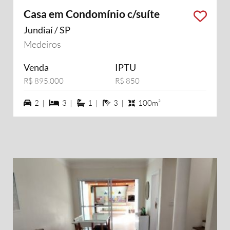
Casa em Condomínio c/suíte
Jundiaí / SP
Medeiros
Venda
IPTU
R$ 895.000
R$ 850
2 vagas na garagem
3 dormiórios
1 suítes
3 banheiros
2 |
3 |
1 |
3 |
100m²