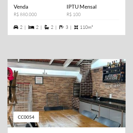
Venda
IPTU Mensal
R$ 880.000
R$ 100
2 vagas na garagem
2 dormiórios
2 suítes
3 banheiros
2 |
2 |
2 |
3 |
110m²
CC0054