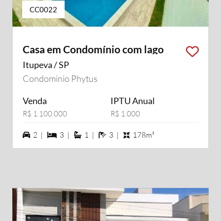
CC0022
Casa em Condomínio com lago
Itupeva / SP
Condominio Phytus
Venda
IPTU Anual
R$ 1.100.000
R$ 1.000
2 vagas na garagem
3 dormiórios
1 suítes
3 banheiros
2 |
3 |
1 |
3 |
178m²