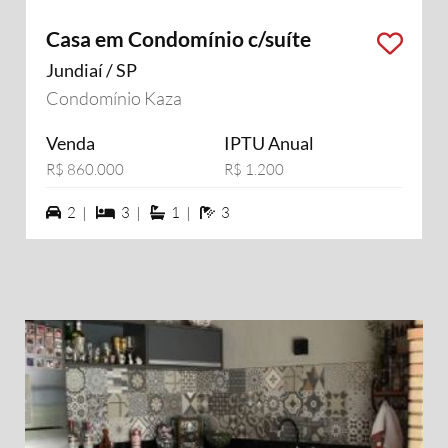
Casa em Condomínio c/suíte
Jundiaí / SP
Condomínio Kaza
Venda
IPTU Anual
R$ 860.000
R$ 1.200
2 vagas na garagem
3 dormiórios
1 suítes
3 banheiros
2 |
3 |
1 |
3