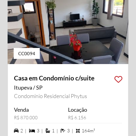
CC0094
Casa em Condomínio c/suite
Itupeva / SP
Condomínio Residencial Phytus
Venda
Locação
R$ 870.000
R$ 6.156
2 vagas na garagem
3 dormiórios
1 suítes
3 banheiros
2 |
3 |
1 |
3 |
164m²