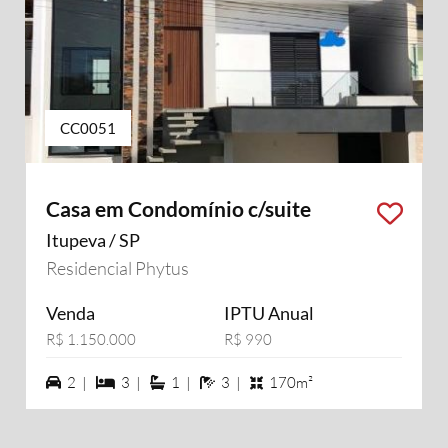
CC0051
Casa em Condomínio c/suite
Itupeva / SP
Residencial Phytus
Venda
IPTU Anual
R$ 1.150.000
R$ 990
2 vagas na garagem
3 dormiórios
1 suítes
3 banheiros
2 |
3 |
1 |
3 |
170m²