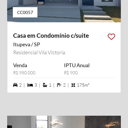
CC0057
Casa em Condomínio c/suite
Itupeva / SP
Residencial Vila VIctoria
Venda
IPTU Anual
R$ 980.000
R$ 900
2 vagas na garagem
3 dormiórios
1 suítes
2 banheiros
2 |
3 |
1 |
2 |
175m²