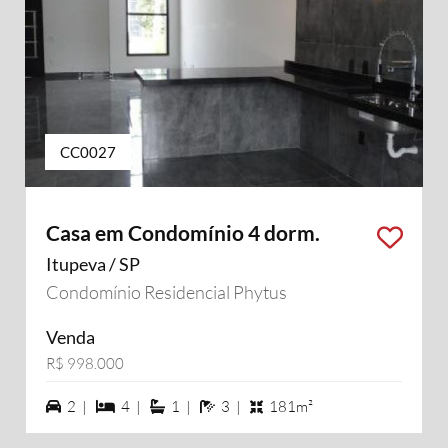
CC0027
Casa em Condomínio 4 dorm.
Itupeva / SP
Condomínio Residencial Phytus
Venda
R$ 998.000
2 vagas na garagem
4 dormiórios
1 suítes
3 banheiros
2 |
4 |
1 |
3 |
181m²