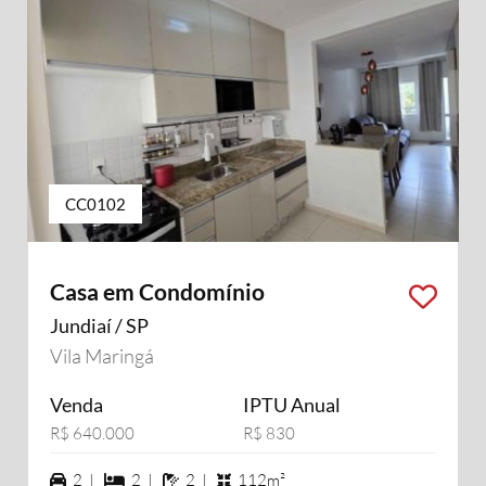
CC0102
Casa em Condomínio
Jundiaí / SP
Vila Maringá
Venda
IPTU Anual
R$ 640.000
R$ 830
2 vagas na garagem
2 dormiórios
2 banheiros
2 |
2 |
2 |
112m²