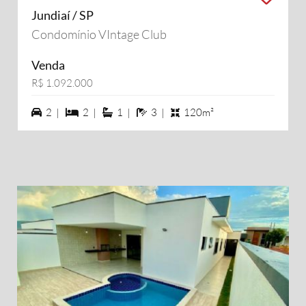
Jundiaí / SP
Condomínio VIntage Club
Venda
R$ 1.092.000
2 vagas na garagem
2 dormiórios
1 suítes
3 banheiros
2 |
2 |
1 |
3 |
120m²