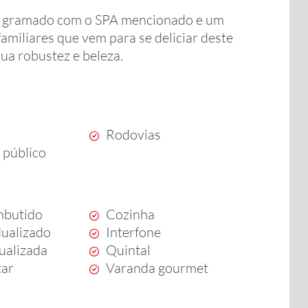
m gramado com o SPA mencionado e um
familiares que vem para se deliciar deste
ua robustez e beleza.
Rodovias
 público
mbutido
Cozinha
dualizado
Interfone
dualizada
Quintal
tar
Varanda gourmet