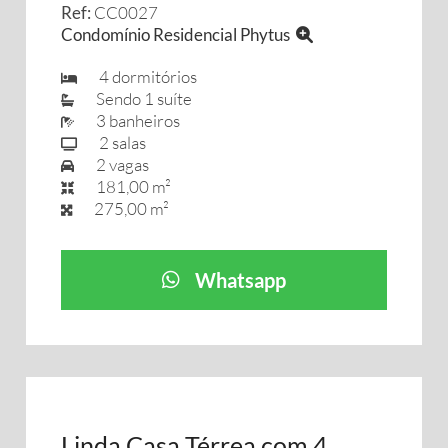
Ref:
CC0027
Condomínio Residencial Phytus
4 dormitórios
Sendo 1 suíte
3 banheiros
2 salas
2 vagas
181,00 m²
275,00 m²
Whatsapp
Linda Casa Térrea com 4