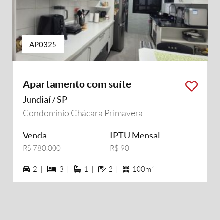
AP0325
Apartamento com suíte
Jundiaí / SP
Condominio Chácara Primavera
Venda
IPTU Mensal
R$ 780.000
R$ 90
2 vagas na garagem
3 dormiórios
1 suítes
2 banheiros
2 |
3 |
1 |
2 |
100m²