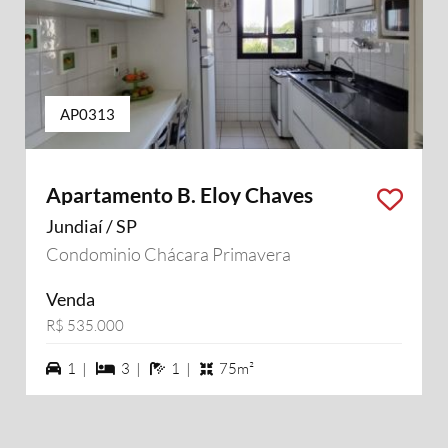
AP0313
Apartamento B. Eloy Chaves
Jundiaí / SP
Condominio Chácara Primavera
Venda
R$ 535.000
1 vagas na garagem
3 dormiórios
1 banheiros
1 |
3 |
1 |
75m²