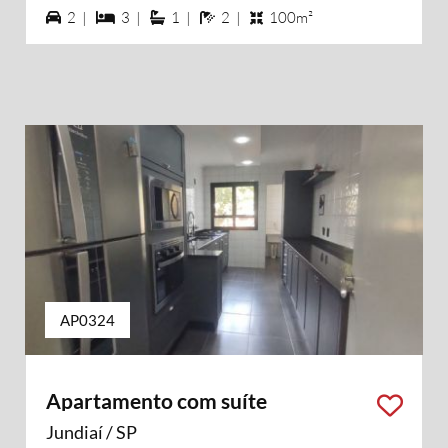
2 vagas na garagem
3 dormiórios
1 suítes
2 banheiros
2 |
3 |
1 |
2 |
100m²
AP0324
Apartamento com suíte
Jundiaí / SP