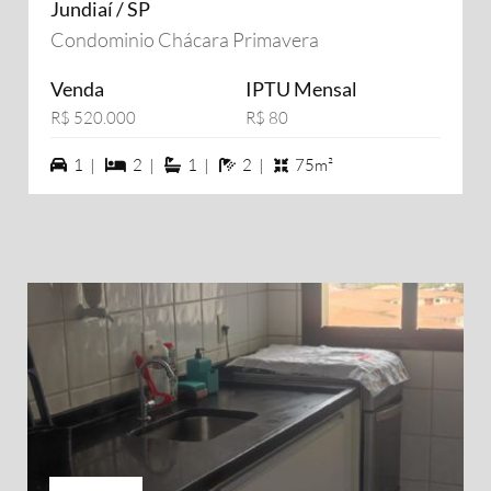
Jundiaí / SP
Condominio Chácara Primavera
Venda
IPTU Mensal
R$ 520.000
R$ 80
1 vagas na garagem
2 dormiórios
1 suítes
2 banheiros
1 |
2 |
1 |
2 |
75m²