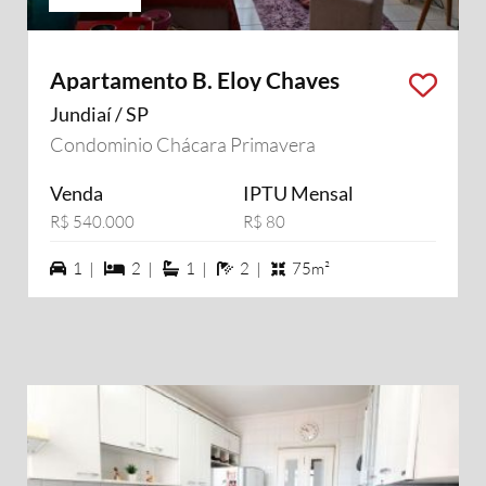
Apartamento B. Eloy Chaves
Jundiaí / SP
Condominio Chácara Primavera
Venda
IPTU Mensal
R$ 540.000
R$ 80
1 vagas na garagem
2 dormiórios
1 suítes
2 banheiros
1 |
2 |
1 |
2 |
75m²