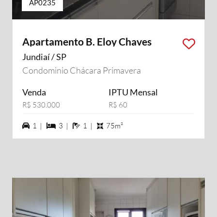
AP0235
Apartamento B. Eloy Chaves
Jundiaí / SP
Condominio Chácara Primavera
Venda
IPTU Mensal
R$ 530.000
R$ 60
1 vagas na garagem
3 dormiórios
1 banheiros
1 |
3 |
1 |
75m²