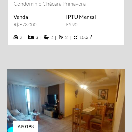
Condominio Chácara Primavera
Venda
IPTU Mensal
R$ 678.000
R$ 90
2 vagas na garagem
3 dormiórios
2 suítes
2 banheiros
2 |
3 |
2 |
2 |
100m²
AP0198