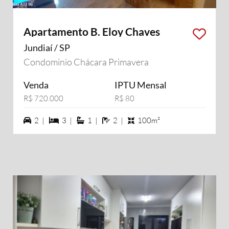
Apartamento B. Eloy Chaves
Jundiaí / SP
Condominio Chácara Primavera
Venda
IPTU Mensal
R$ 720.000
R$ 80
2 vagas na garagem
3 dormiórios
1 suítes
2 banheiros
2 |
3 |
1 |
2 |
100m²