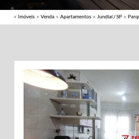
»
Imóveis
»
Venda
»
Apartamentos
»
Jundiaí / SP
»
Parq