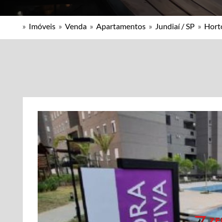
»
Imóveis
»
Venda
»
Apartamentos
»
Jundiaí / SP
»
Horto