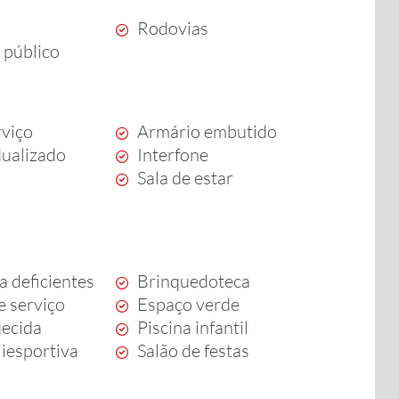
Rodovias
 público
rviço
Armário embutido
dualizado
Interfone
Sala de estar
a deficientes
Brinquedoteca
e serviço
Espaço verde
uecida
Piscina infantil
iesportiva
Salão de festas