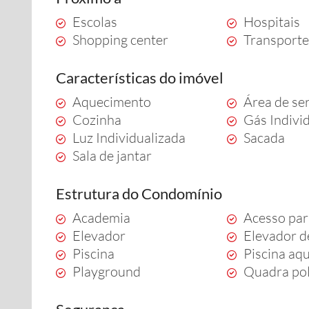
Escolas
Hospitais
Shopping center
Transporte
Características do imóvel
Aquecimento
Área de se
Cozinha
Gás Indivi
Luz Individualizada
Sacada
Sala de jantar
Estrutura do Condomínio
Academia
Acesso par
Elevador
Elevador d
Piscina
Piscina aq
Playground
Quadra pol