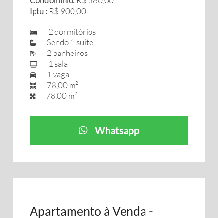
Condomínio:
R$ 580,00
Iptu :
R$ 900,00
2 dormitórios
Sendo 1 suíte
2 banheiros
1 sala
1 vaga
78,00 m²
78,00 m²
Whatsapp
Apartamento à Venda -