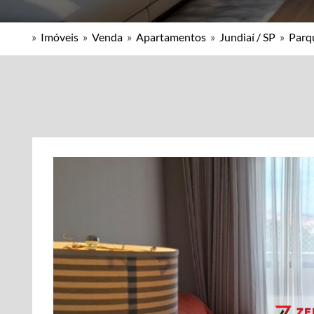
»
Imóveis
»
Venda
»
Apartamentos
»
Jundiaí / SP
»
Parq