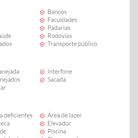
Bancos
Faculdades
Padarias
aúde
Rodovias
ados
Transporte público
anejada
Interfone
anejados
Sacada
tar
a deficientes
Área de lazer
teca
Elevador
rde
Piscina