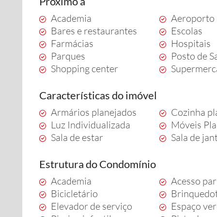
Próximo a
Academia
Aeroporto
Bares e restaurantes
Escolas
Farmácias
Hospitais
Parques
Posto de S
Shopping center
Supermerc
Características do imóvel
Armários planejados
Cozinha pl
Luz Individualizada
Móveis Pl
Sala de estar
Sala de jan
Estrutura do Condomínio
Academia
Acesso par
Bicicletário
Brinquedo
Elevador de serviço
Espaço ve