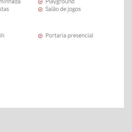
aminhada
Playground
stas
Salão de jogos
4h
Portaria presencial