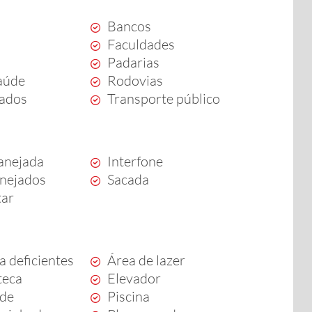
Bancos
Faculdades
Padarias
aúde
Rodovias
ados
Transporte público
anejada
Interfone
anejados
Sacada
tar
a deficientes
Área de lazer
teca
Elevador
rde
Piscina