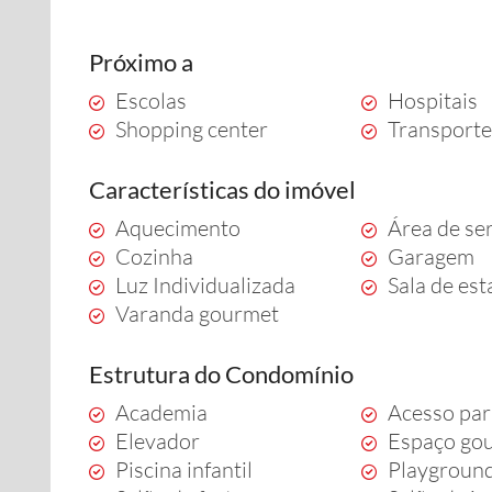
Próximo a
Escolas
Hospitais
Shopping center
Transporte
Características do imóvel
Aquecimento
Área de se
Cozinha
Garagem
Luz Individualizada
Sala de est
Varanda gourmet
Estrutura do Condomínio
Academia
Acesso par
Elevador
Espaço go
Piscina infantil
Playgroun