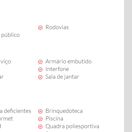
Rodovias
 público
rviço
Armário embutido
Interfone
ar
Sala de jantar
a deficientes
Brinquedoteca
urmet
Piscina
d
Quadra poliesportiva