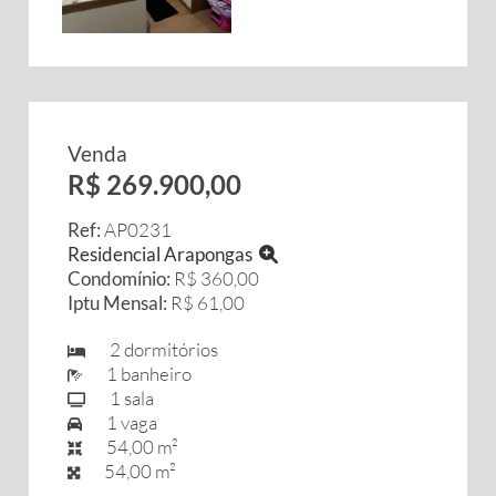
Venda
R$ 269.900,00
Ref:
AP0231
Residencial Arapongas
Condomínio:
R$ 360,00
Iptu Mensal:
R$ 61,00
2 dormitórios
1 banheiro
1 sala
1 vaga
54,00 m²
54,00 m²