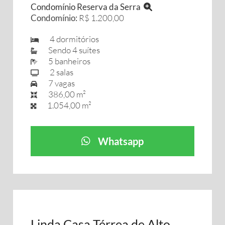
Condomínio Reserva da Serra
Condomínio:
R$ 1.200,00
4 dormitórios
Sendo 4 suítes
5 banheiros
2 salas
7 vagas
386,00 m²
1.054,00 m²
Whatsapp
Linda Casa Térrea de Alto