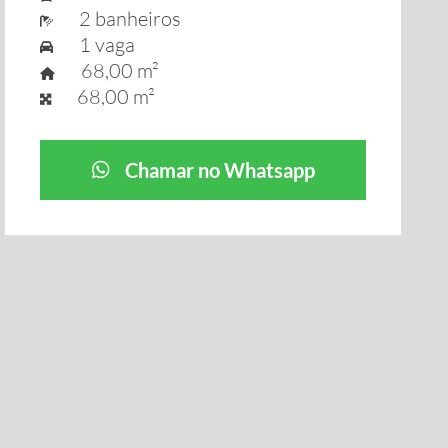
2 banheiros
1 vaga
68,00 m²
68,00 m²
Chamar no Whatsapp