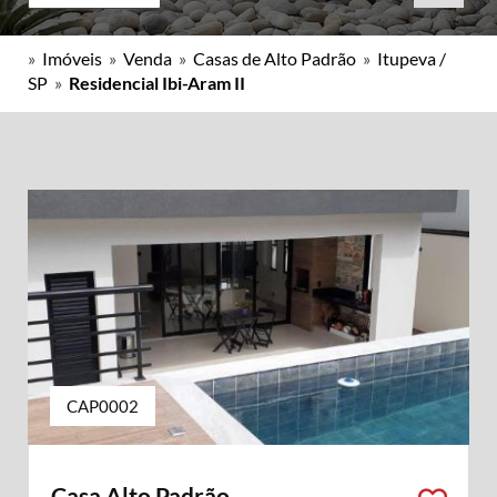
»
Imóveis
»
Venda
»
Casas de Alto Padrão
»
Itupeva /
SP
»
Residencial Ibi-Aram II
CAP0002
Casa Alto Padrão