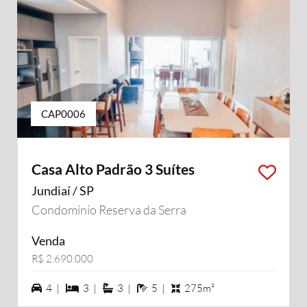
CAP0006
Casa Alto Padrão 3 Suítes
Jundiaí / SP
Condomínio Reserva da Serra
Venda
R$ 2.690.000
4 vagas na garagem
3 dormiórios
3 suítes
5 banheiros
4 |
3 |
3 |
5 |
275m²