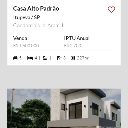
Casa Alto Padrão
Itupeva / SP
Condomínio Ibi Aram II
Venda
IPTU Anual
R$ 1.600.000
R$ 2.700
5 vagas na garagem
4 dormiórios
1 suítes
3 banheiros
5 |
4 |
1 |
3 |
227m²