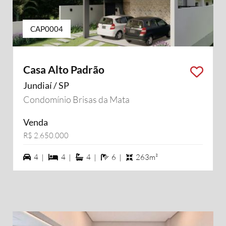
CAP0004
Casa Alto Padrão
Jundiaí / SP
Condomínio Brisas da Mata
Venda
R$ 2.650.000
4 vagas na garagem
4 dormiórios
4 suítes
6 banheiros
4 |
4 |
4 |
6 |
263m²