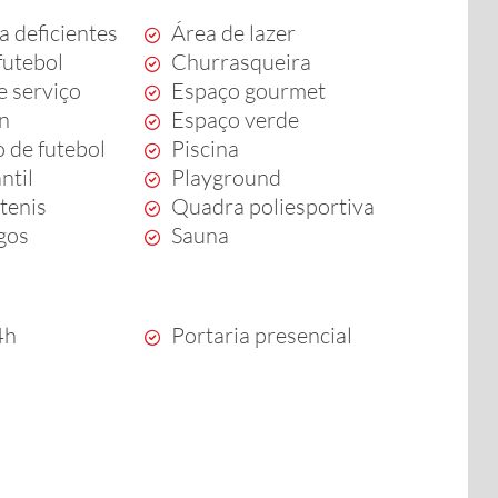
a deficientes
Área de lazer
futebol
Churrasqueira
e serviço
Espaço gourmet
en
Espaço verde
 de futebol
Piscina
ntil
Playground
tenis
Quadra poliesportiva
ogos
Sauna
4h
Portaria presencial