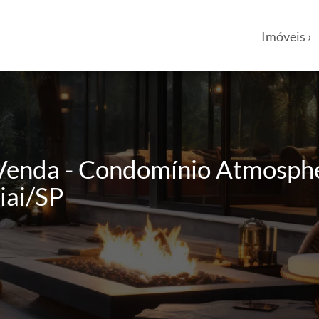
Imóveis ›
enda - Condomínio Atmospher
iai/SP