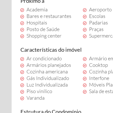
Próximo a
Academia
Aeroporto
Bares e restaurantes
Escolas
Hospitais
Padarias
Posto de Saúde
Praças
Shopping center
Supermerc
Características do imóvel
Ar condicionado
Armário e
Armários planejados
Cooktop
Cozinha americana
Cozinha pl
Gás Individualizado
Interfone
Luz Individualizada
Móveis Pl
Piso vinílico
Sala de est
Varanda
Estrutura do Condomínio