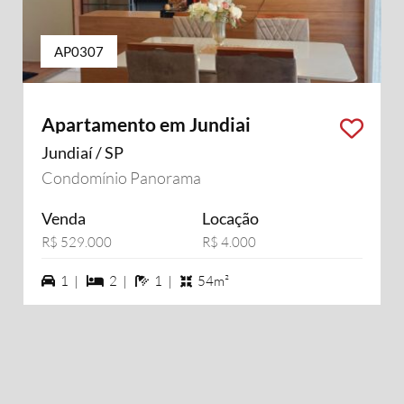
AP0307
Apartamento em Jundiai
Jundiaí / SP
Condomínio Panorama
Venda
Locação
R$ 529.000
R$ 4.000
1 vagas na garagem
2 dormiórios
1 banheiros
1 |
2 |
1 |
54m²