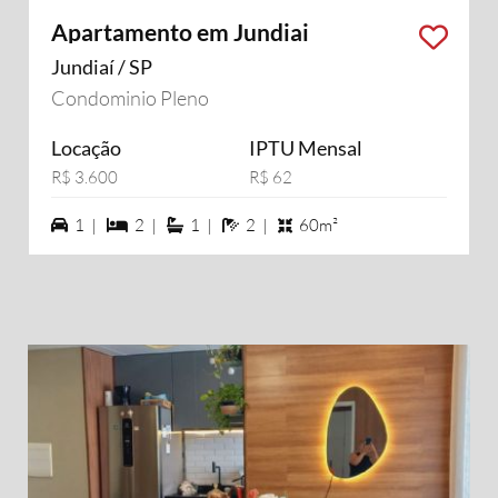
Apartamento em Jundiai
Jundiaí / SP
Condominio Pleno
Locação
IPTU Mensal
R$ 3.600
R$ 62
1 vagas na garagem
2 dormiórios
1 suítes
2 banheiros
1 |
2 |
1 |
2 |
60m²