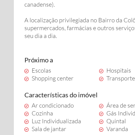
canadense).
A localização privilegiada no Bairro da Colô
supermercados, farmácias e outros serviç
seu dia a dia.
Próximo a
Escolas
Hospitais
Shopping center
Transporte
Características do imóvel
Ar condicionado
Área de se
Cozinha
Gás Indivi
Luz Individualizada
Quintal
Sala de jantar
Varanda