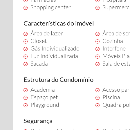
Shopping center
Supermerc
Características do imóvel
Área de lazer
Área de se
Closet
Cozinha
Gás Individualizado
Interfone
Luz Individualizada
Móveis Pl
Sacada
Sala de est
Estrutura do Condomínio
Academia
Acesso par
Espaço pet
Piscina
Playground
Quadra pol
Segurança