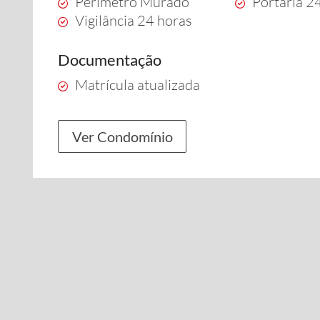
Perímetro Murado
Portaria 2
Vigilância 24 horas
Documentação
Matrícula atualizada
Ver Condomínio