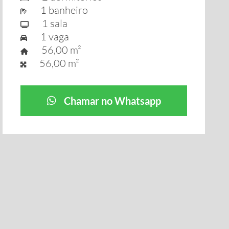
1 banheiro
1 sala
1 vaga
56,00 m²
56,00 m²
Chamar no Whatsapp