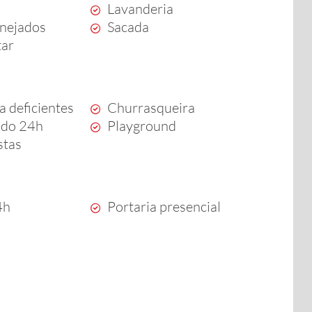
Lavanderia
anejados
Sacada
tar
a deficientes
Churrasqueira
ado 24h
Playground
stas
4h
Portaria presencial