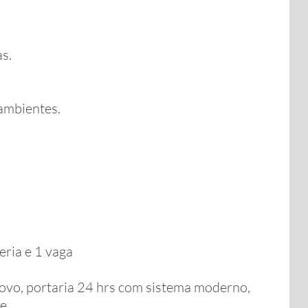
s.
ambientes.
eria e 1 vaga
ovo, portaria 24 hrs com sistema moderno,
e.