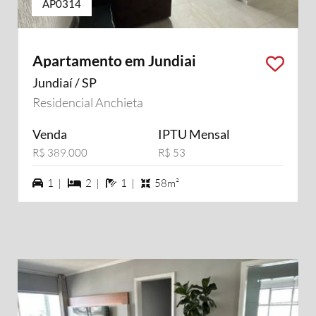
AP0314
Apartamento em Jundiai
Jundiaí / SP
Residencial Anchieta
Venda
IPTU Mensal
R$ 389.000
R$ 53
1 vagas na garagem
2 dormiórios
1 banheiros
1 |
2 |
1 |
58m²