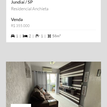
Jundiaí / SP
Residencial Anchieta
Venda
R$ 355.000
1 vagas na garagem
2 dormiórios
1 banheiros
1 |
2 |
1 |
58m²