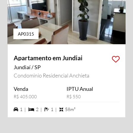
AP0315
Apartamento em Jundiai
Jundiaí / SP
Condominio Residencial Anchieta
Venda
IPTU Anual
R$ 405.000
R$ 550
1 vagas na garagem
2 dormiórios
1 banheiros
1 |
2 |
1 |
58m²