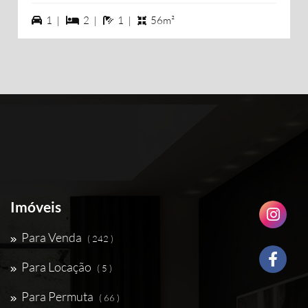
1 vagas na garagem
2 dormiórios
1 banheiros
1 |
2 |
1 |
56m²
Imóveis
Para Venda
( 242 )
Para Locação
( 5 )
Para Permuta
( 66 )