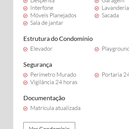
Despensa
Garagem
Interfone
Lavanderi
Móveis Planejados
Sacada
Sala de jantar
Estrutura do Condomínio
Elevador
Playgroun
Segurança
Perímetro Murado
Portaria 2
Vigilância 24 horas
Documentação
Matrícula atualizada
Ver Condomínio