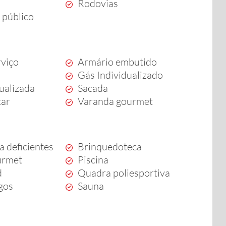
Rodovias
 público
rviço
Armário embutido
Gás Individualizado
dualizada
Sacada
tar
Varanda gourmet
a deficientes
Brinquedoteca
urmet
Piscina
d
Quadra poliesportiva
ogos
Sauna