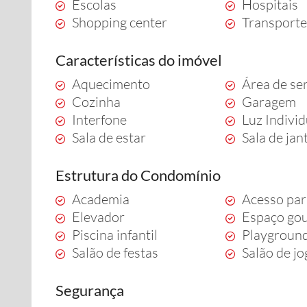
Escolas
Hospitais
Shopping center
Transporte
Características do imóvel
Aquecimento
Área de se
Cozinha
Garagem
Interfone
Luz Indivi
Sala de estar
Sala de jan
Estrutura do Condomínio
Academia
Acesso par
Elevador
Espaço go
Piscina infantil
Playgroun
Salão de festas
Salão de j
Segurança