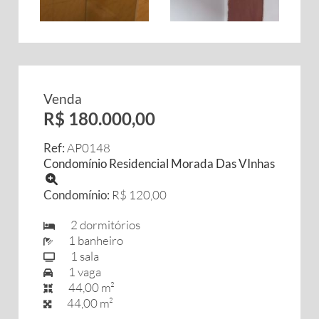
Venda
R$ 180.000,00
Ref:
AP0148
Condomínio Residencial Morada Das VInhas
Condomínio:
R$ 120,00
2 dormitórios
1 banheiro
1 sala
1 vaga
44,00 m²
44,00 m²