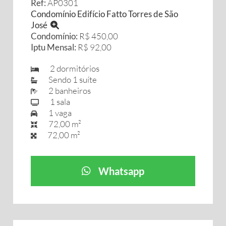
Ref:
AP0301
Condomínio Edifício Fatto Torres de São
José
Condomínio:
R$ 450,00
Iptu Mensal:
R$ 92,00
2 dormitórios
Sendo 1 suíte
2 banheiros
1 sala
1 vaga
72,00 m²
72,00 m²
Whatsapp