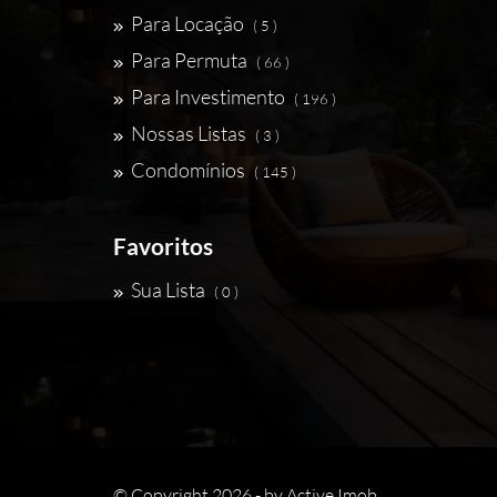
Para Locação
( 5 )
Para Permuta
( 66 )
Para Investimento
( 196 )
Nossas Listas
( 3 )
Condomínios
( 145 )
Favoritos
Sua Lista
( 0 )
© Copyright 2026 - by
Active Imob