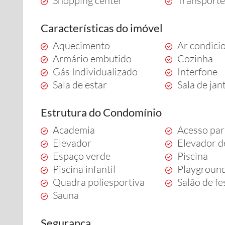
Shopping center
Transporte
Características do imóvel
Aquecimento
Ar condici
Armário embutido
Cozinha
Gás Individualizado
Interfone
Sala de estar
Sala de jan
Estrutura do Condomínio
Academia
Acesso par
Elevador
Elevador d
Espaço verde
Piscina
Piscina infantil
Playgroun
Quadra poliesportiva
Salão de fe
Sauna
Segurança