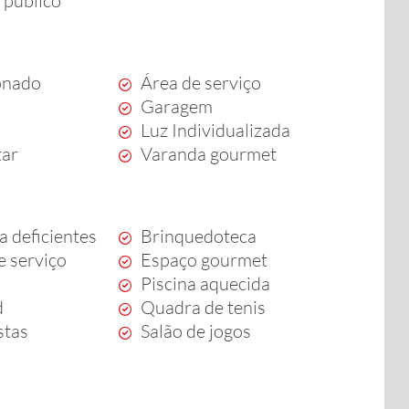
 público
onado
Área de serviço
Garagem
Luz Individualizada
tar
Varanda gourmet
a deficientes
Brinquedoteca
e serviço
Espaço gourmet
Piscina aquecida
d
Quadra de tenis
stas
Salão de jogos