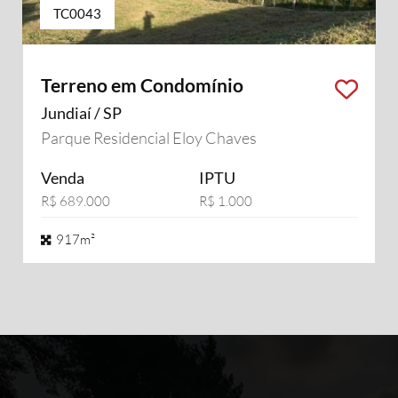
TC0043
Terreno em Condomínio
Jundiaí / SP
Parque Residencial Eloy Chaves
Venda
IPTU
R$ 689.000
R$ 1.000
917m²