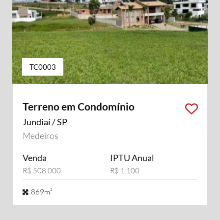
TC0003
Terreno em Condomínio
Jundiaí / SP
Medeiros
Venda
IPTU Anual
R$ 508.000
R$ 1.100
869m²