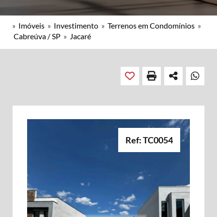
»
Imóveis
»
Investimento
»
Terrenos em Condomínios
»
Cabreúva / SP
»
Jacaré
Ref: TC0054