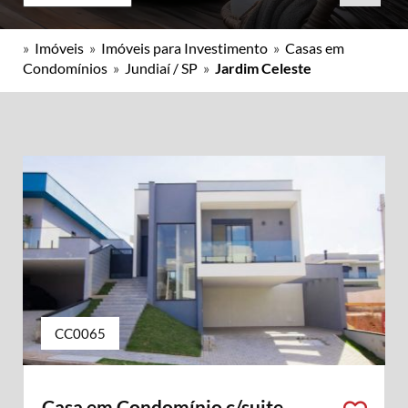
»
Imóveis
»
Imóveis para Investimento
»
Casas em
Condomínios
»
Jundiaí / SP
»
Jardim Celeste
CC0065
Casa em Condomínio c/suite