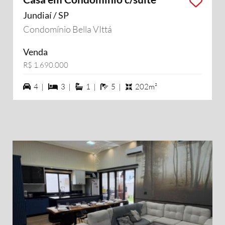
Jundiaí / SP
Condomínio Bella VIttá
Venda
R$ 1.690.000
4 vagas na garagem
3 dormiórios
1 suítes
5 banheiros
4 |
3 |
1 |
5 |
202m²