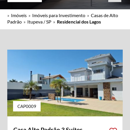
»
Imóveis
»
Imóveis para Investimento
»
Casas de Alto
Padrão
»
Itupeva / SP
»
Residencial dos Lagos
CAP0009
Casa Alto Padrão 3 Suítes