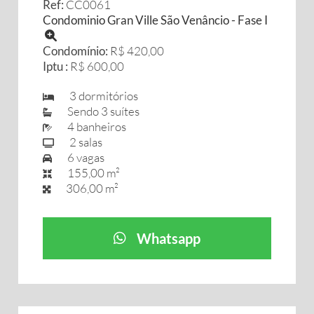
Ref:
CC0061
Condominio Gran Ville São Venâncio - Fase I
Condomínio:
R$ 420,00
Iptu :
R$ 600,00
3 dormitórios
Sendo 3 suítes
4 banheiros
2 salas
6 vagas
155,00 m²
306,00 m²
Whatsapp