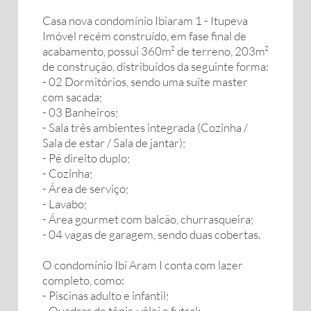
Casa nova condomínio Ibiaram 1 - Itupeva
Imóvel recém construído, em fase final de
acabamento, possui 360m² de terreno, 203m²
de construção, distribuídos da seguinte forma:
- 02 Dormitórios, sendo uma suíte master
com sacada;
- 03 Banheiros;
- Sala três ambientes integrada (Cozinha /
Sala de estar / Sala de jantar);
- Pé direito duplo;
- Cozinha;
- Área de serviço;
- Lavabo;
- Área gourmet com balcão, churrasqueira;
- 04 vagas de garagem, sendo duas cobertas.
O condomínio Ibi Aram I conta com lazer
completo, como:
- Piscinas adulto e infantil;
- Quadras de tênis, vôlei e futsal;