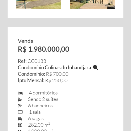
Venda
R$ 1.980.000,00
Ref:
CC0133
Condomínio Colinas do Inhandjara
Condomínio:
R$ 700,00
Iptu Mensal:
R$ 250,00
4 dormitórios
Sendo 2 suítes
6 banheiros
1 sala
6 vagas
282,00 m²