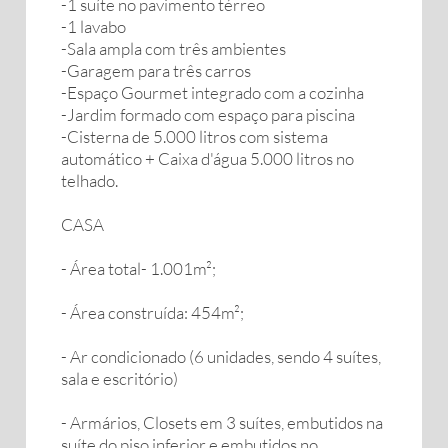
-1 suíte no pavimento térreo
-1 lavabo
-Sala ampla com três ambientes
-Garagem para três carros
-Espaço Gourmet integrado com a cozinha
-Jardim formado com espaço para piscina
-Cisterna de 5.000 litros com sistema
automático + Caixa d'água 5.000 litros no
telhado.
CASA
- Área total- 1.001m²;
- Área construída: 454m²;
- Ar condicionado (6 unidades, sendo 4 suítes,
sala e escritório)
- Armários, Closets em 3 suítes, embutidos na
suíte do piso inferior e embutidos no