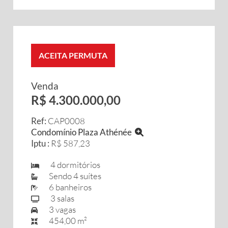
ACEITA PERMUTA
Venda
R$ 4.300.000,00
Ref:
CAP0008
Condomínio Plaza Athénée
Iptu :
R$ 587,23
4 dormitórios
Sendo 4 suítes
6 banheiros
3 salas
3 vagas
454,00 m²