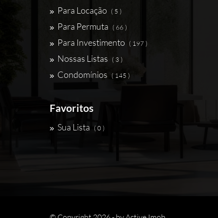
Para Locação
( 5 )
Para Permuta
( 66 )
Para Investimento
( 197 )
Nossas Listas
( 3 )
Condomínios
( 145 )
Favoritos
Sua Lista
( 0 )
© Copyright 2026 - by
Active Imob