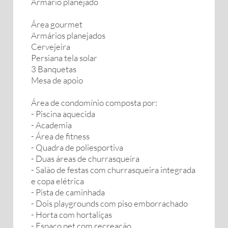
Armário planejado
Área gourmet
Armários planejados
Cervejeira
Persiana tela solar
3 Banquetas ‎
Mesa de apoio
Área de condomínio composta por:
- Piscina aquecida
- Academia
- Área de fitness
- Quadra de poliesportiva
- Duas áreas de churrasqueira
- Salão de festas com churrasqueira integrada
e copa elétrica
- Pista de caminhada
- Dois playgrounds com piso emborrachado
- Horta com hortaliças
- Espaço pet com recreação