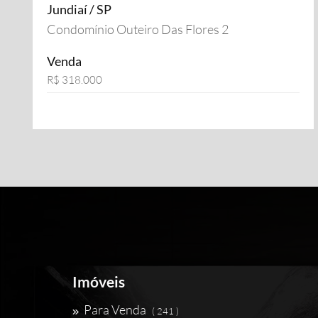
Jundiaí / SP
Condomínio Outeiro Das Flores 2
Venda
R$ 318.000
Imóveis
Para Venda
( 241 )