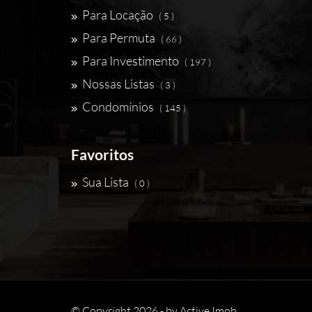
Para Locação
( 5 )
Para Permuta
( 66 )
Para Investimento
( 197 )
Nossas Listas
( 3 )
Condomínios
( 145 )
Favoritos
Sua Lista
( 0 )
© Copyright 2026 - by
Active Imob