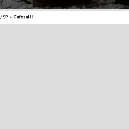
 / SP
»
Cafezal II