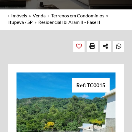
»
Imóveis
»
Venda
»
Terrenos em Condomínios
»
Itupeva / SP
»
Residencial Ibi Aram II - Fase II
Ref: TC0015