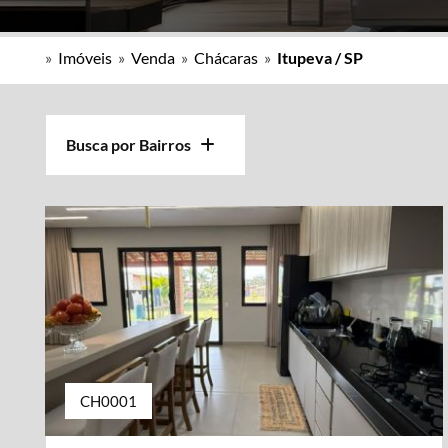
»
Imóveis
»
Venda
»
Chácaras
»
Itupeva / SP
Busca por Bairros
CH0001