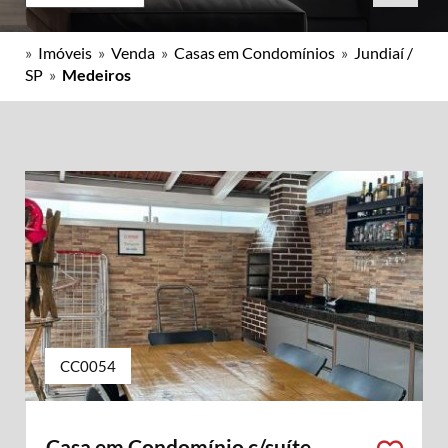
»
Imóveis
»
Venda
»
Casas em Condomínios
»
Jundiaí /
SP
»
Medeiros
CC0054
Casa em Condomínio c/suíte